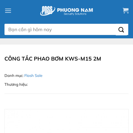
Chuyển
đến
nội
dung
Tìm
kiếm:
CÔNG TẮC PHAO BƠM KWS-M15 2M
Danh mục:
Flash Sale
Thương hiệu: