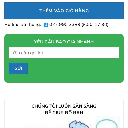
THÊM VÀO GIỎ HÀNG
Hotline đặt hàng:
077 990 3388
(8:00-17:30)
YÊU CẦU BÁO GIÁ NHANH
CHÚNG TÔI LUÔN SẴN SÀNG
ĐỂ GIÚP ĐỠ BẠN