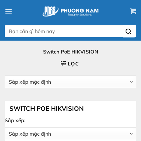
Chuyển
đến
nội
dung
Tìm
kiếm:
Switch PoE HIKVISION
LỌC
SWITCH POE HIKVISION
Sắp xếp: