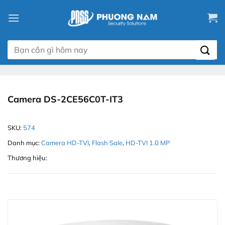
Chuyển
đến
nội
dung
Tìm
kiếm:
Camera DS-2CE56C0T-IT3
SKU:
574
Danh mục:
Camera HD-TVI
,
Flash Sale
,
HD-TVI 1.0 MP
Thương hiệu: