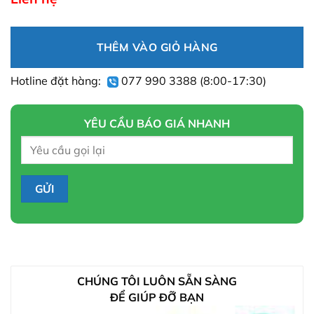
THÊM VÀO GIỎ HÀNG
Hotline đặt hàng:
077 990 3388
(8:00-17:30)
YÊU CẦU BÁO GIÁ NHANH
CHÚNG TÔI LUÔN SẴN SÀNG
ĐỂ GIÚP ĐỠ BẠN