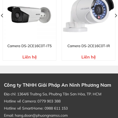
Camera DS-2CE16C0T-IT5
Camera DS-2CE16C0T-IR
Liên hệ
Liên hệ
Công ty TNHH Giải Pháp An Ninh Phương Nam
Địa chỉ: 1364/6 Trường Sa, Phường Tân Sơn Hòa, TP. HCM
Hotline về Camera: 0779 903 388
Hotline về SmartHome: 0988 611 153
Email: hang.doan@phuongnamss.com