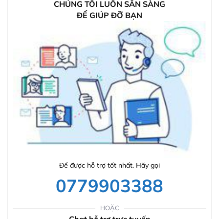
CHÚNG TÔI LUÔN SẴN SÀNG
ĐỂ GIÚP ĐỠ BẠN
Để được hỗ trợ tốt nhất. Hãy gọi
0779903388
HOẶC