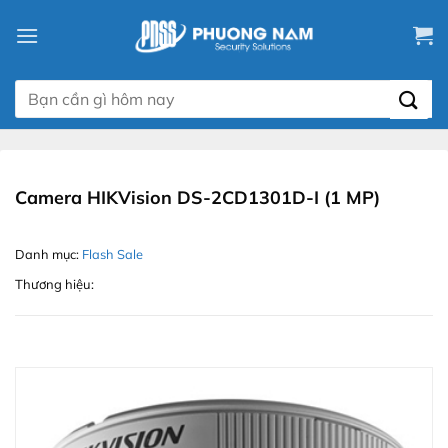
Chuyển
đến
nội
dung
Tìm
kiếm:
Camera HIKVision DS-2CD1301D-I (1 MP)
Danh mục:
Flash Sale
Thương hiệu: