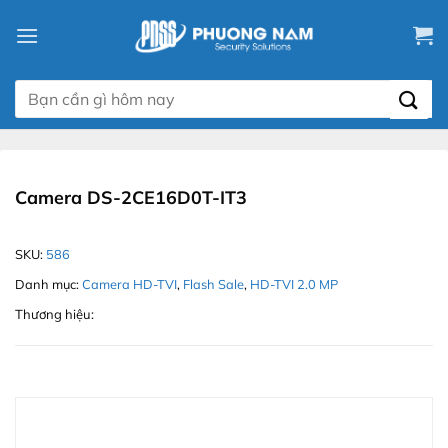
Chuyển
đến
nội
dung
Tìm
kiếm:
Camera DS-2CE16D0T-IT3
SKU:
586
Danh mục:
Camera HD-TVI
,
Flash Sale
,
HD-TVI 2.0 MP
Thương hiệu: