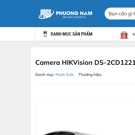
Chuyển
Tìm
đến
kiếm:
nội
dung
DANH MỤC SẢN PHẨM
M
Camera HIKVision DS-2CD1221
Danh mục:
Flash Sale
Thương hiệu: