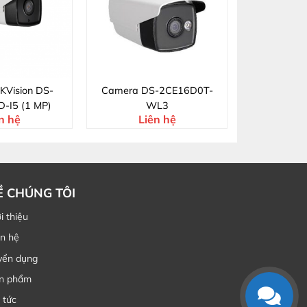
KVision DS-
Camera DS-2CE16D0T-
-I5 (1 MP)
WL3
n hệ
Liên hệ
Ề CHÚNG TÔI
i thiệu
ên hệ
yển dụng
n phẩm
 tức