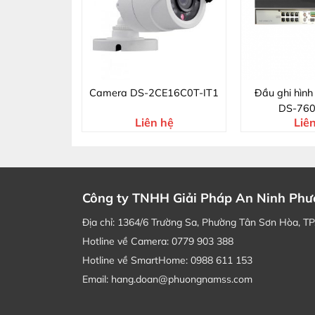
CE56C0T-IR
Camera DS-2CE16C0T-IT1
Đầu ghi hình
DS-760
 hệ
Liên hệ
Liê
Công ty TNHH Giải Pháp An Ninh Ph
Địa chỉ: 1364/6 Trường Sa, Phường Tân Sơn Hòa, T
Hotline về Camera: 0779 903 388
Hotline về SmartHome: 0988 611 153
Email: hang.doan@phuongnamss.com