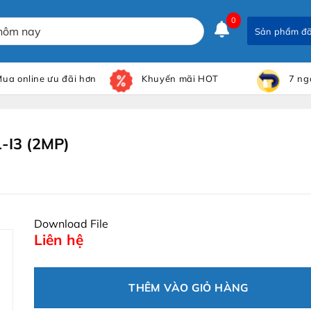
0
Sản phẩm đ
ua online ưu đãi hơn
Khuyến mãi HOT
7 ng
-I3 (2MP)
Download File
Liên hệ
THÊM VÀO GIỎ HÀNG