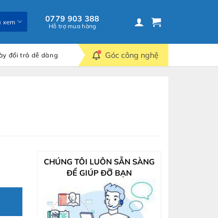
0779 903 388
ã xem
Hỗ trợ mua hàng
Góc công nghệ
ày đổi trả dễ dàng
CHÚNG TÔI LUÔN SẴN SÀNG
ĐỂ GIÚP ĐỠ BẠN