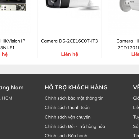
 HIKVision IP
Camera DS-2CE16C0T-IT3
Camera HI
8NI-E1
2CD1201D
n hệ
Liên hệ
Liê
ương Nam
HỖ TRỢ KHÁCH HÀNG
V
P. HCM
Chính sách bảo mật thông tin
Giớ
Chính sách thanh toán
Li
Chính sách vận chuyển
Tu
Chính sách Đổi - Trả hàng hóa
Sả
Chính sách Bảo hành
Tin