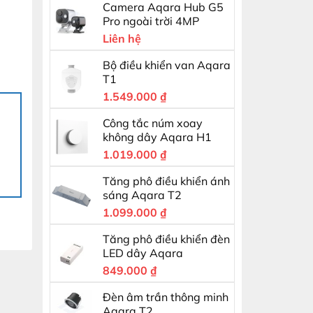
Camera Aqara Hub G5
Pro ngoài trời 4MP
Liên hệ
Bộ điều khiển van Aqara
T1
1.549.000
₫
Công tắc núm xoay
không dây Aqara H1
1.019.000
₫
Tăng phô điều khiển ánh
sáng Aqara T2
1.099.000
₫
Tăng phô điều khiển đèn
LED dây Aqara
849.000
₫
Đèn âm trần thông minh
Aqara T2