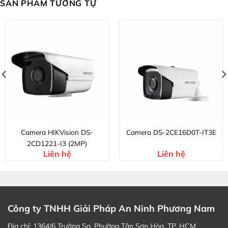
SẢN PHẨM TƯƠNG TỰ
Camera HIKVision DS-
Camera DS-2CE16D0T-IT3E
2CD1221-I3 (2MP)
Liên hệ
Liên hệ
Công ty TNHH Giải Pháp An Ninh Phương Nam
Địa chỉ: 1364/6 Trường Sa, Phường Tân Sơn Hòa, TP. HCM