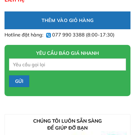
THÊM VÀO GIỎ HÀNG
Hotline đặt hàng:
077 990 3388
(8:00-17:30)
YÊU CẦU BÁO GIÁ NHANH
CHÚNG TÔI LUÔN SẴN SÀNG
ĐỂ GIÚP ĐỠ BẠN