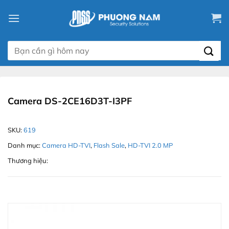
Chuyển
đến
nội
dung
Tìm
kiếm:
Camera DS-2CE16D3T-I3PF
SKU:
619
Danh mục:
Camera HD-TVI
,
Flash Sale
,
HD-TVI 2.0 MP
Thương hiệu: