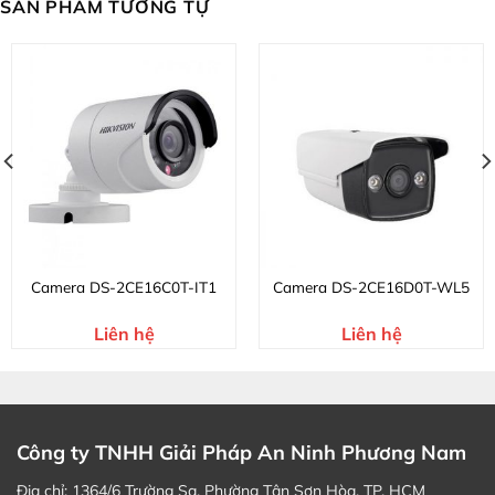
SẢN PHẨM TƯƠNG TỰ
Camera DS-2CE16C0T-IT1
Camera DS-2CE16D0T-WL5
Liên hệ
Liên hệ
Công ty TNHH Giải Pháp An Ninh Phương Nam
Địa chỉ: 1364/6 Trường Sa, Phường Tân Sơn Hòa, TP. HCM