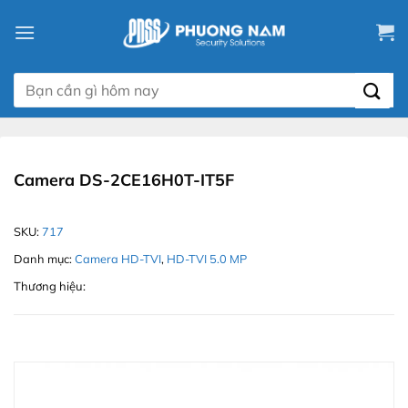
Chuyển
đến
nội
dung
Tìm
kiếm:
Camera DS-2CE16H0T-IT5F
SKU:
717
Danh mục:
Camera HD-TVI
,
HD-TVI 5.0 MP
Thương hiệu: