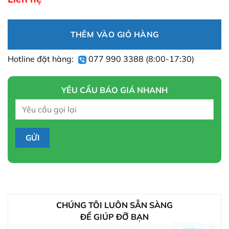
THÊM VÀO GIỎ HÀNG
Hotline đặt hàng:
077 990 3388
(8:00-17:30)
YÊU CẦU BÁO GIÁ NHANH
CHÚNG TÔI LUÔN SẴN SÀNG
ĐỂ GIÚP ĐỠ BẠN