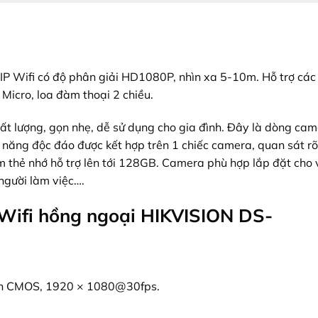
P Wifi có độ phân giải HD1080P, nhìn xa 5-10m. Hỗ trợ các 
Micro, loa đàm thoại 2 chiều.
ất lượng, gọn nhẹ, dễ sử dụng cho gia đình. Đây là dòng ca
h năng độc đáo được kết hợp trên 1 chiếc camera, quan sát rõ
ắm thẻ nhớ hỗ trợ lên tới 128GB. Camera phù hợp lắp đặt cho 
 người làm việc….
 Wifi hồng ngoại HIKVISION DS-
can CMOS, 1920 × 1080@30fps.