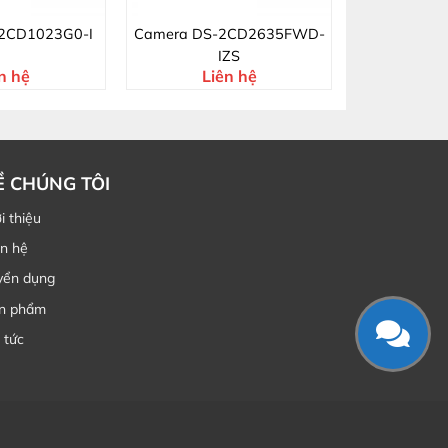
2CD1023G0-I
Camera DS-2CD2635FWD-
IZS
n hệ
Liên hệ
Ề CHÚNG TÔI
i thiệu
ên hệ
yển dụng
n phẩm
 tức