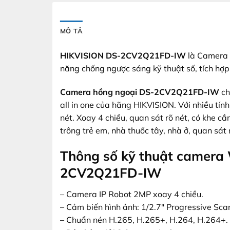
MÔ TẢ
HIKVISION DS-2CV2Q21FD-IW
là Camera I
năng chống ngược sáng kỹ thuật số, tích hợp 
Camera hồng ngoại DS-2CV2Q21FD-IW
ch
all in one của hãng HIKVISION. Với nhiều tín
nét. Xoay 4 chiều, quan sát rõ nét, có khe c
trông trẻ em, nhà thuốc tây, nhà ở, quan sát
Thông số kỹ thuật camera
2CV2Q21FD-IW
– Camera IP Robot 2MP xoay 4 chiều.
– Cảm biến hình ảnh: 1/2.7″ Progressive S
– Chuẩn nén H.265, H.265+, H.264, H.264+.