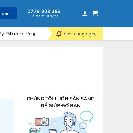
0779 903 388
ã xem
Hỗ trợ mua hàng
Góc công nghệ
ày đổi trả dễ dàng
CHÚNG TÔI LUÔN SẴN SÀNG
ĐỂ GIÚP ĐỠ BẠN