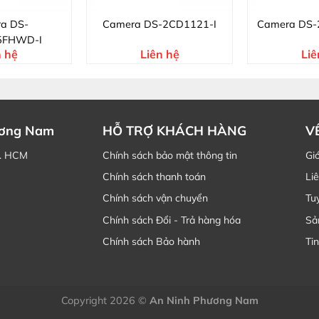
a DS-
Camera DS-2CD1121-I
Camera DS-
5FHWD-I
n hệ
Liên hệ
Liê
ương Nam
HỖ TRỢ KHÁCH HÀNG
V
P. HCM
Chính sách bảo mật thông tin
Giớ
Chính sách thanh toán
Li
Chính sách vận chuyển
Tu
Chính sách Đổi - Trả hàng hóa
Sả
Chính sách Bảo hành
Tin
Copyright 2026 ©
An Ninh Phương Nam