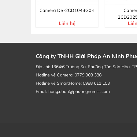
2CV2Q01FD-
Camera DS-2CD1043G0-I
Camer
W
2CD202
 hệ
Liên hệ
Liê
Công ty TNHH Giải Pháp An Ninh Ph
Địa chỉ: 1364/6 Trường Sa, Phường Tân Sơn Hòa, T
Hotline về Camera: 0779 903 388
Hotline về SmartHome: 0988 611 153
Email: hang.doan@phuongnamss.com