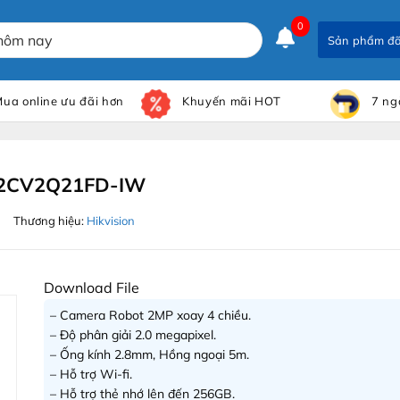
0
Sản phẩm đ
ua online ưu đãi hơn
Khuyến mãi HOT
7 ng
-2CV2Q21FD-IW
Thương hiệu:
Hikvision
Download File
– Camera Robot 2MP xoay 4 chiều.
– Độ phân giải 2.0 megapixel.
– Ống kính 2.8mm, Hồng ngoại 5m.
– Hỗ trợ Wi-fi.
– Hỗ trợ thẻ nhớ lên đến 256GB.