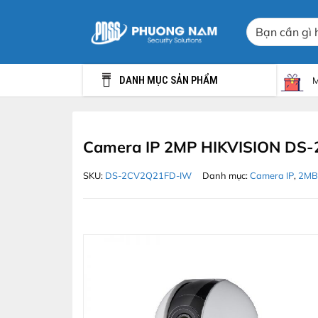
Chuyển
Tìm
đến
kiếm:
nội
dung
DANH MỤC SẢN PHẨM
M
Camera IP 2MP HIKVISION DS
SKU:
DS-2CV2Q21FD-IW
Danh mục:
Camera IP
,
2MB