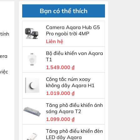
Bạn có thể thích
Camera Aqara Hub G5
Pro ngoài trời 4MP
tính
Liên hệ
Bộ điều khiển van Aqara
mera
T1
1.549.000
₫
việc
Công tắc núm xoay
không dây Aqara H1
1.019.000
₫
Tăng phô điều khiển ánh
sáng Aqara T2
1.099.000
₫
Tăng phô điều khiển đèn
LED dây Aqara