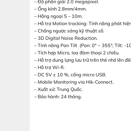
– Độ phân giải 2.0 megapixel.
– Ống kính 2.8mm/4mm.
– Hồng ngoại 5 – 10m.
– Hỗ trợ Motion tracking: Tính năng phát hiệ
– Chống ngược sáng kỹ thuật số.
– 3D Digital Noise Reduction.
– Tính năng Pan Tilt (Pan: 0° ~ 355°; Tilt: -10
– Tích hợp Micro, loa đàm thoại 2 chiều.
– Hỗ trợ dung lựng lưu trữ trên thẻ nhớ lên 
– Hỗ trợ Wi-fi.
– DC 5V ± 10 %, cổng micro USB.
– Mobile Monitoring via Hik-Connect.
– Xuất xứ: Trung Quốc.
– Bảo hành: 24 tháng.