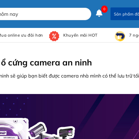
0
Sản phẩm đ
ua online ưu đãi hơn
Khuyến mãi HOT
7 ng
 ổ cứng camera an ninh
inh sẽ giúp bạn biết được camera nhà mình có thể lưu trữ tố