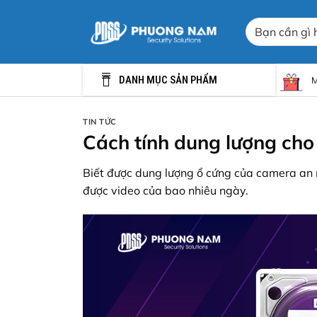
Chuyển
Tìm
đến
kiếm:
nội
dung
DANH MỤC SẢN PHẨM
M
TIN TỨC
Cách tính dung lượng cho
Biết được dung lượng ổ cứng của camera an n
được video của bao nhiêu ngày.