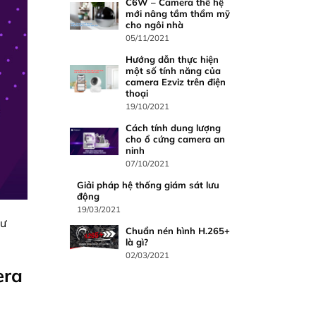
C6W – Camera thế hệ
mới nâng tầm thẩm mỹ
cho ngôi nhà
05/11/2021
Hướng dẫn thực hiện
một số tính năng của
camera Ezviz trên điện
thoại
19/10/2021
Cách tính dung lượng
cho ổ cứng camera an
ninh
07/10/2021
Giải pháp hệ thống giám sát lưu
động
19/03/2021
hư
Chuẩn nén hình H.265+
là gì?
02/03/2021
era