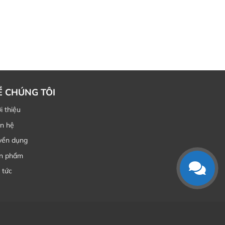
Ề CHÚNG TÔI
i thiệu
ên hệ
yển dụng
n phẩm
 tức