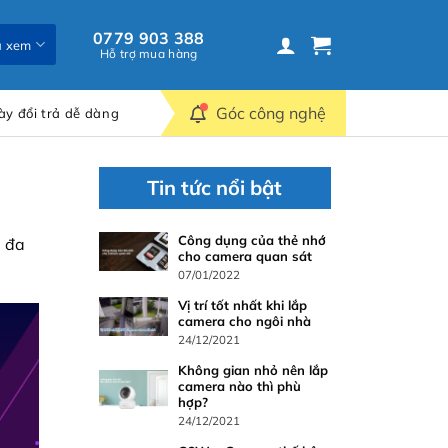
0779 903 388
ã xem
Hỗ trợ mua hàng
Góc công nghệ
ày đổi trả dễ dàng
Tin tức nổi bật
Công dụng của thẻ nhớ
i đa
cho camera quan sát
07/01/2022
Vị trí tốt nhất khi lắp
camera cho ngôi nhà
24/12/2021
Không gian nhỏ nên lắp
camera nào thì phù
hợp?
24/12/2021